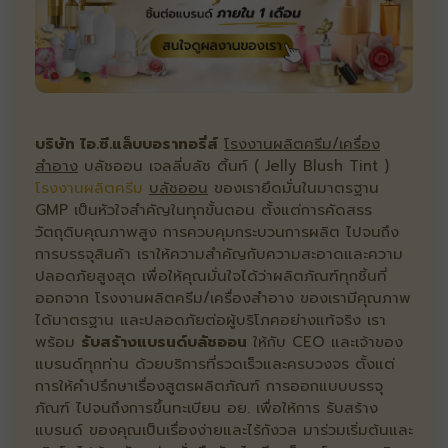
บริษัท ไอ.ซี.แล็บบอราทอรี่ส์
โรงงานผลิตครีม/เครื่อง
สำอาง
บลัชออน เจลลี่บลัช ติ้นท์ ( Jelly Blush Tint )
โรงงานผลิตครีม
บลัชออน
ของเรายึดมั่นในมาตรฐาน
GMP เป็นหัวใจสำคัญในทุกขั้นตอน ตั้งแต่การคัดสรร
วัตถุดิบคุณภาพสูง การควบคุมกระบวนการผลิต ไปจนถึง
การบรรจุสินค้า เราให้ความสำคัญกับความสะอาดและความ
ปลอดภัยสูงสุด เพื่อให้คุณมั่นใจได้ว่าผลิตภัณฑ์ทุกชิ้นที่
ออกจาก โรงงานผลิตครีม/เครื่องสำอาง ของเรามีคุณภาพ
ได้มาตรฐาน และปลอดภัยต่อผู้บริโภคอย่างแท้จริง เรา
พร้อม
รับสร้างแบรนด์บลัชออน
ให้กับ CEO และเจ้าของ
แบรนด์ทุกท่าน ด้วยบริการที่รวดเร็วและครบวงจร ตั้งแต่
การให้คำปรึกษาเรื่องสูตรผลิตภัณฑ์ การออกแบบบรรจุ
ภัณฑ์ ไปจนถึงการขึ้นทะเบียน อย. เพื่อให้การ รับสร้าง
แบรนด์ ของคุณเป็นเรื่องง่ายและไร้กังวล มาร่วมเริ่มต้นและ