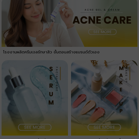
โรงงานผลิตครีมเจลรักษาสิว ขั้นตอนสร้างแบรนด์ตัวเอง