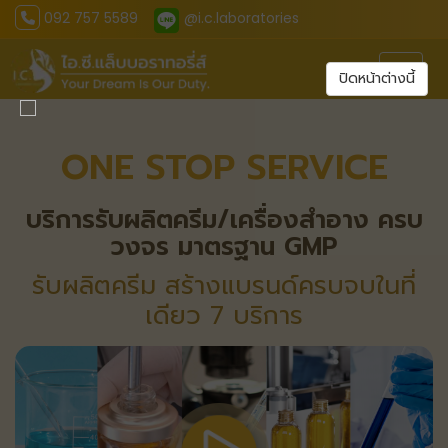
092 757 5589
@i.c.laboratories
Toggl
ปิดหน้าต่างนี้
ONE STOP SERVICE
บริการรับผลิตครีม/เครื่องสำอาง ครบ
วงจร มาตรฐาน GMP
รับผลิตครีม สร้างแบรนด์ครบจบในที่
เดียว 7 บริการ