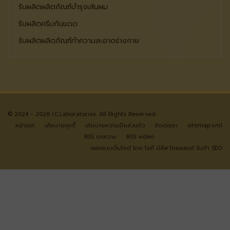
รับผลิตผลิตภัณฑ์บำรุงเส้นผม
รับผลิตครีมกันแดด
รับผลิตผลิตภัณฑ์ทำความสะอาดร่างกาย
© 2024 - 2026 I.C.Laboratories. All Rights Reserved.
หน้าแรก
นโยบายคุกกี้
นโยบายความเป็นส่วนตัว
ติดต่อเรา
sitemap.xml
RSS บทความ
RSS video
ออกแบบเว็บไซต์
โดย ไอที บีลีฟ ไทยแลนด์
รับทำ SEO