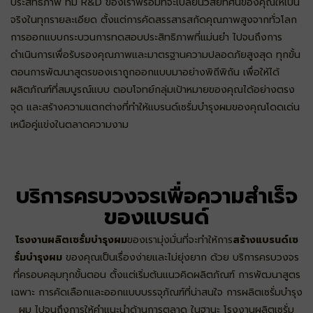
ประสิทธิภาพ ทีม R&D ของเราพร้อมที่จะเปลี่ยนวิสัยทัศน์ของคุณให้เป็น
จริงในทุกรายละเอียด ตั้งแต่การคัดสรรสารสกัดคุณภาพสูงจากทั่วโลก
การออกแบบกระบวนการทดสอบประสิทธิภาพที่แม่นยำ ไปจนถึงการ
ดำเนินการเพื่อรับรองคุณภาพและมาตรฐานความปลอดภัยสูงสุด ทุกขั้น
ตอนการพัฒนาสูตรของเราถูกออกแบบมาอย่างพิถีพิถัน เพื่อให้ได้
ผลิตภัณฑ์ที่สมบูรณ์แบบ ตอบโจทย์กลุ่มเป้าหมายของคุณได้อย่างตรง
จุด และสร้างความแตกต่างที่ทำให้แบรนด์เซรั่มบำรุงผมของคุณโดดเด่น
เหนือคู่แข่งในตลาดความงาม
บริการครบวงจรเพื่อความสำเร็จ
ของแบรนด์
โรงงานผลิตเซรั่มบำรุงผม
ของเรามุ่งมั่นที่จะทำให้การ
สร้างแบรนด์เซ
รั่มบำรุงผม
ของคุณเป็นเรื่องง่ายและไม่ยุ่งยาก ด้วย บริการครบวงจร
ที่ครอบคลุมทุกขั้นตอน ตั้งแต่เริ่มต้นแนวคิดผลิตภัณฑ์ การพัฒนาสูตร
เฉพาะ การคัดเลือกและออกแบบบรรจุภัณฑ์ที่น่าสนใจ การผลิตเซรั่มบำรุง
ผม ไปจนถึงการให้คำแนะนำด้านการตลาด ในฐานะ โรงงานผลิตเซรั่ม