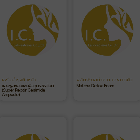
เซรั่มบำรุงผิวหน้า
ผลิตภัณฑ์ทำความสะอาดผิว
หน้า
แอมพูลซ่อมแซมผิวสูตรเซราไมด์
Matcha Detox Foam
(Super Repair Ceramide
Ampoule)