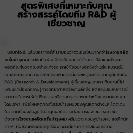
สูตรพิเศษที่เหมาะกับคุณ
สร้างสรรค์โดยทีม R&D ผู้
เชี่ยวชาญ
บริษัทไอ.ซี. แล็บบอราทอรี่ส์ เรามองว่าตัวเองเป็นมากกว่า
โรงงานผลิต
เซรั่มบำรุงผม
แต่เราคือพันธมิตรเชิงกลยุทธ์ด้านการวิจัยและพัฒนา
ผลิตภัณฑ์ของคุณอย่างแท้จริง เราเข้าใจอย่างลึกซึ้งว่าแต่ละแบรนด์มี
เอกลักษณ์และความต้องการเฉพาะตัว นั่นคือเหตุผลที่เราภาคภูมิใจในทีม
R&D (Research & Development) ผู้เชี่ยวชาญของเรา ทีมงานนี้ไม่
เพียงแค่มีองค์ความรู้ทางวิทยาศาสตร์อย่างลึกซึ้ง แต่ยังมีประสบการณ์
ยาวนานในการให้คำปรึกษาและคัสตอมสูตรเฉพาะสำหรับแบรนด์ของคุณ
โดยเฉพาะ เพื่อให้ผลิตภัณฑ์เซรั่มบำรุงผมของคุณแตกต่างและโดดเด่น
ในตลาดที่แข่งขันสูง ไม่ว่าคุณจะมีความต้องการเฉพาะเจาะจง เช่น
ต้องการ
โรงงานผลิตเซรั่มบำรุงผม
ครีมนวด แชมพูบำรุงผม แฮร์โทนิค
ต่างๆ ที่มีส่วนผสมออกฤทธิ์เฉพาะตัวที่ผ่านการทดสอบแล้วว่ามี