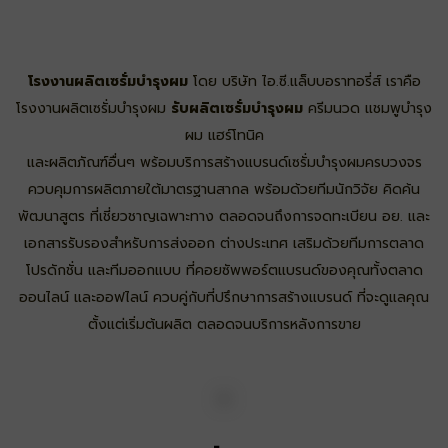
โรงงานผลิตเซรั่มบำรุงผม
โดย บริษัท ไอ.ซี.แล็บบอราทอรี่ส์ เราคือ
โรงงานผลิตเซรั่มบำรุงผม
รับผลิตเซรั่มบำรุงผม
ครีมนวด แชมพูบำรุง
ผม แฮร์โทนิค
และผลิตภัณฑ์อื่นๆ พร้อมบริการสร้างแบรนด์เซรั่มบำรุงผมครบวงจร
ควบคุมการผลิตภายใต้มาตรฐานสากล พร้อมด้วยทีมนักวิจัย คิดค้น
พัฒนาสูตร ที่เชี่ยวชาญเฉพาะทาง ตลอดจนถึงการจดทะเบียน อย. และ
เอกสารรับรองสำหรับการส่งออก ต่างประเทศ เสริมด้วยทีมการตลาด
โปรดักชั่น และทีมออกแบบ ที่คอยซัพพอร์ตแบรนด์ของคุณทั้งตลาด
ออนไลน์ และออฟไลน์ ควบคู่กับที่ปรึกษาการสร้างแบรนด์ ที่จะดูแลคุณ
ตั้งแต่เริ่มต้นผลิต ตลอดจนบริการหลังการขาย