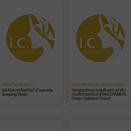
ครีมบำรุงผิวหน้า
ผลิตภัณฑ์ทำความสะอาดผิว
หน้า
สลีปปิ้งมาสก์เซราไมด์ (Ceramide
โฟมสูตรเพิ่มความชุ่มชื้นอย่างล้ำลึก
Sleeping Mask)
ด้วยไฮยาเซราไมด์ (HYACERAMIDYL
Deep Hydration Foam)