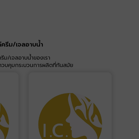
ครีม/เจลอาบน้ำ
ครีม/เจลอาบน้ำของเรา
ควบคุมกระบวนการผลิตที่ทันสมัย