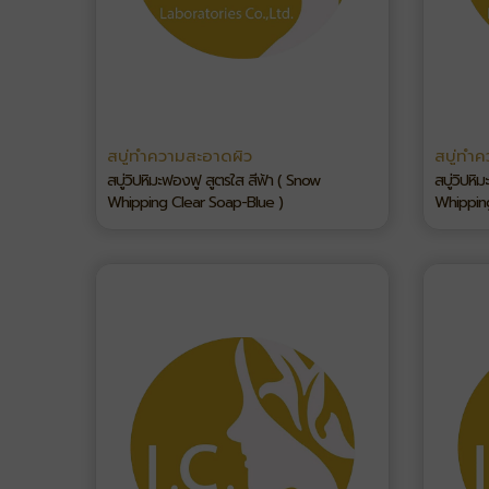
สบู่ทำความสะอาดผิว
สบู่ทำ
สบู่วิปหิมะฟองฟู สูตรใส สีฟ้า ( Snow
สบู่วิปหิ
Whipping Clear Soap-Blue )
Whippin