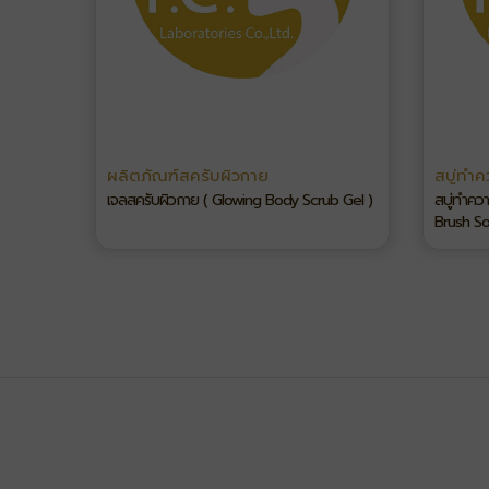
ผลิตภัณฑ์สครับผิวกาย
สบู่ทำ
เจลสครับผิวกาย ( Glowing Body Scrub Gel )
สบู่ทำคว
Brush So