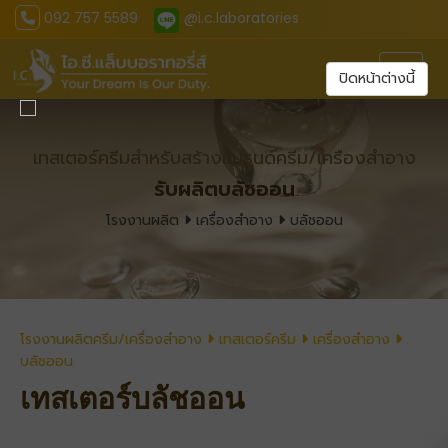
092 757 5589
@i.c.laboratories
Toggl
ปิดหน้าต่างนี้
เทสเตอร์ครีมสำหรับสร้างแบรนด์ครีม/เครืองสำอาง
รับผลิตบลัชออน
โรงงานผลิต
เครื่องสำอาง
บลัชออน
โรงงานผลิตครีม/เครื่องสำอาง
เทสเตอร์ครีม
เครื่องสำอาง
บลัชออน
เทสเตอร์บลัชออน