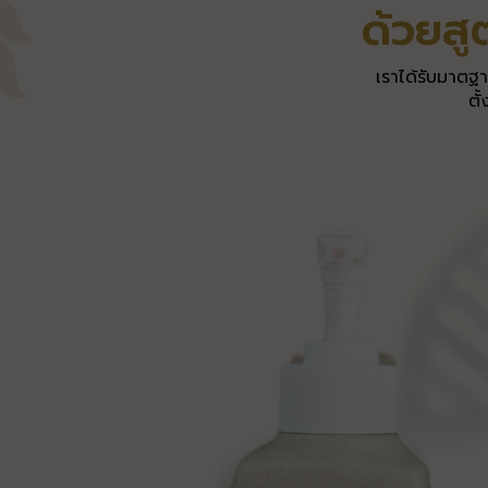
ด้วยส
เราได้รับมาตฐา
ตั