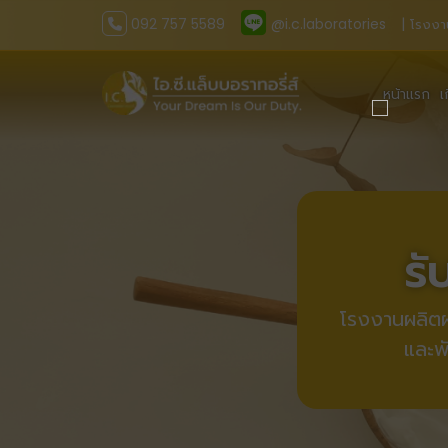
092 757 5589
@i.c.laboratories
| โรงงา
หน้าแรก
เ
รั
โรงงานผลิตผล
และพ