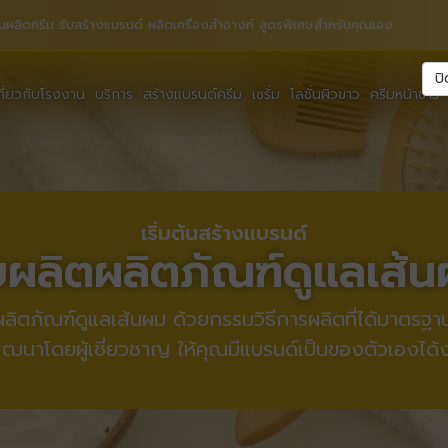
นผลิตครีม รับสร้างแบรนด์ ผลิตเครื่องสำอางค์ สูตรพิเศษสำหรับคุณเอง
ปิ
กี่ยวกับโรงงาน
บริการ
สร้างแบรนด์ครีม
เซรั่ม
โลชั่นผิวขาว
ครีมหน้าขาว
เริ่มต้นสร้างแบรนด์
บผลิตผลิตภัณฑ์ดูแลเส้
ิตภัณฑ์ดูแลเส้นผม ด้วยกรรมวิธีการผลิตที่ได้มาตรฐา
ัฒนาโดยผู้เชี่ยวชาญ ให้คุณมีแบรนด์เป็นของตัวเองได้ง