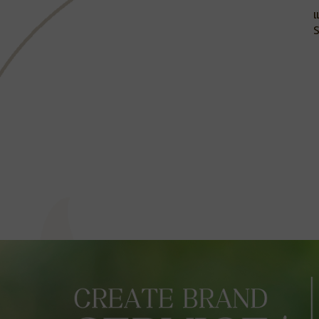
ห
แ
S