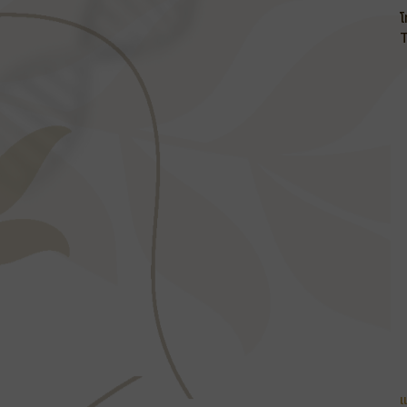
โ
T
แ