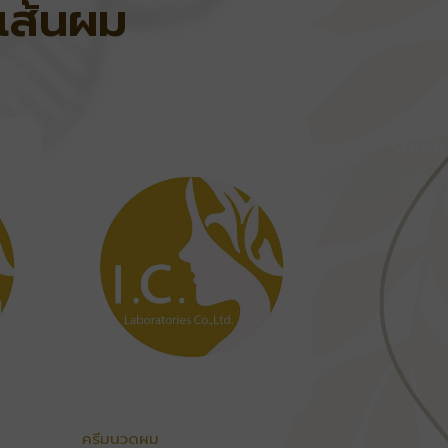
เส้นผม
ครีมนวดผม