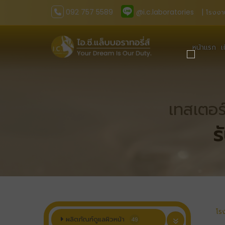
092 757 5589
@i.c.laboratories
| โรงงา
หน้าแรก
เ
เทสเตอร
ร
โร
ผลิตภัณฑ์ดูแลผิวหน้า
49