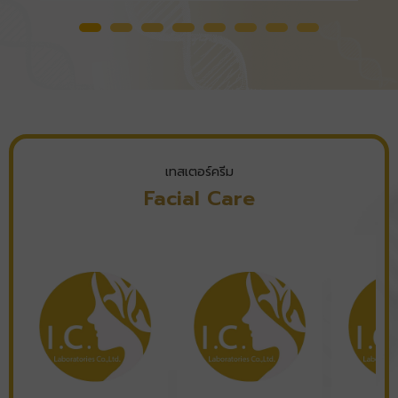
คลีนซิ่งบาล์มทำความสะอาด ( All Clean Blam )
เทสเตอร์ครีม
Facial Care