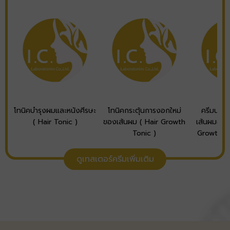
โทนิคบำรุงผมและหนังศีรษะ
โทนิคกระตุ้นการงอกใหม่
ครีมนวดผ
( Hair Tonic )
ของเส้นผม ( Hair Growth
เส้นผมอย่า
Tonic )
Growth Co
ดูเทสเตอร์ครีมเพิ่มเติม