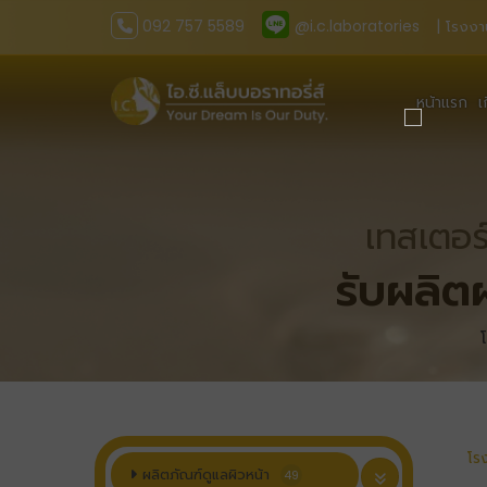
092 757 5589
@i.c.laboratories
| โรงงา
หน้าแรก
เ
เทสเตอร
รับผลิต
โร
ผลิตภัณฑ์ดูแลผิวหน้า
49