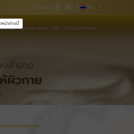
TH
สมัครงาน
ดหน้าต่างนี้
เทสเตอร์
ขั้นตอนการผลิต
วิดีโอ
โปรโมชั่น/ติดต่อเรา
ืองสำอาง
ห้ผิวกาย
ย
่มความเงางามให้ผิวกาย