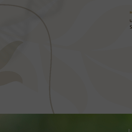
ผ
บ
S