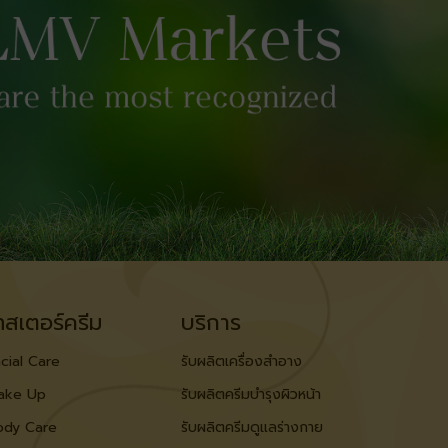
ทสเตอร์ครีม
บริการ
cial Care
รับผลิตเครื่องสำอาง
ake Up
รับผลิตครีมบำรุงผิวหน้า
ody Care
รับผลิตครีมดูแลร่างกาย