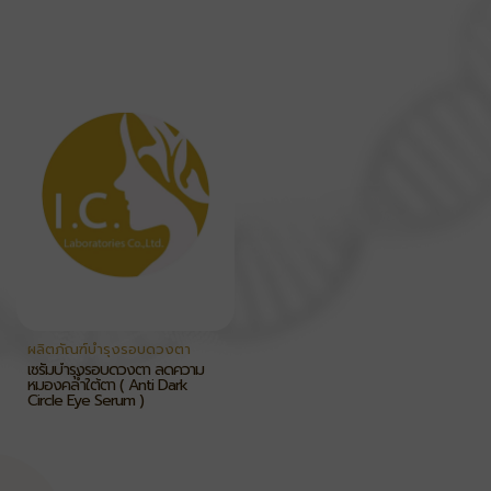
ผลิตภัณฑ์บำรุงรอบดวงตา
เซรั่มบำรุงรอบดวงตา ลดความ
หมองคล้ำใต้ตา ( Anti Dark
Circle Eye Serum )