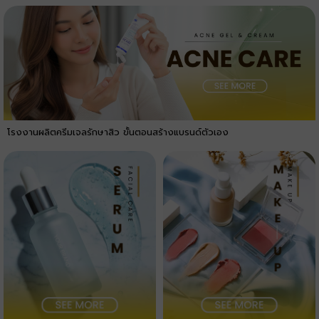
โรงงานผลิตครีมเจลรักษาสิว ขั้นตอนสร้างแบรนด์ตัวเอง