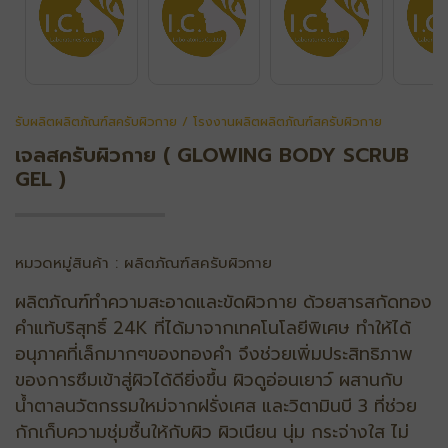
รับผลิตผลิตภัณฑ์สครับผิวกาย / โรงงานผลิตผลิตภัณฑ์สครับผิวกาย
เจลสครับผิวกาย ( GLOWING BODY SCRUB
GEL )
หมวดหมู่สินค้า : ผลิตภัณฑ์สครับผิวกาย
ผลิตภัณฑ์ทําความสะอาดและขัดผิวกาย ด้วยสารสกัดทอง
คําแท้บริสุทธิ์ 24K ที่ได้มาจากเทคโนโลยีพิเศษ ทําให้ได้
อนุภาคที่เล็กมากๆของทองคํา จึงช่วยเพิ่มประสิทธิภาพ
ของการซึมเข้าสู่ผิวได้ดียิ่งขึ้น ผิวดูอ่อนเยาว์ ผสานกับ
น้ำตาลนวัตกรรมใหม่จากฝรั่งเศส และวิตามินบี 3 ที่ช่วย
กักเก็บความชุ่มชื้นให้กับผิว ผิวเนียน นุ่ม กระจ่างใส ไม่