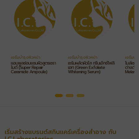
เซรั่มบำรุงผิวหน้า
เซรั่มบำรุงผิวหน้า
เซรั่มบำ
แอมพูลซ่อมแซมผิวสูตรเซรา
เซรั่มผลัดผิวใส กรีนเอ็กซ์โฟลิ
ไมล์เซร่
ไมด์ (Super Repair
เอท (Green Exfoliate
ด่างดำ 
Ceramide Ampoule)
Whitening Serum)
Melasm
เริ่มสร้างแบรนด์สกินแคร์เครื่องสำอาง กับ
I.C.Laboratories