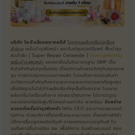
บริษัท ไอ.ซี.แล็บบอราทอรี่ส์
โรงงานผลิตครีม/เครื่อง
สำอาง
เซรั่มบำรุงผิวหน้า เซราไมด์ซุปเปอร์รีแพร์ ฟื้นบำรุง
ผิวล้ำลึก ( Super Repair Ceramide )
โรงงานผลิตครีม
เซรั่มบำรุงผิวหน้า
ของเรายึดมั่นในมาตรฐาน GMP เป็น
หัวใจสำคัญในทุกขั้นตอน ตั้งแต่การคัดสรรวัตถุดิบคุณภาพ
สูง การควบคุมกระบวนการผลิต ไปจนถึงการบรรจุสินค้า
เราให้ความสำคัญกับความสะอาดและความปลอดภัยสูงสุด
เพื่อให้คุณมั่นใจได้ว่าผลิตภัณฑ์ทุกชิ้นที่ออกจาก โรงงาน
ผลิตครีม/เครื่องสำอาง ของเรามีคุณภาพ ได้มาตรฐาน
และปลอดภัยต่อผู้บริโภคอย่างแท้จริง เราพร้อม
รับสร้าง
แบรนด์เซรั่มบำรุงผิวหน้า
ให้กับ CEO และเจ้าของแบรนด์
ทุกท่าน ด้วยบริการที่รวดเร็วและครบวงจร ตั้งแต่การให้คำ
ปรึกษาเรื่องสูตรผลิตภัณฑ์ การออกแบบบรรจุภัณฑ์ ไป
จนถึงการขึ้นทะเบียน อย. เพื่อให้การ รับสร้างแบรนด์ ของ