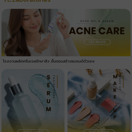
โรงงานผลิตครีมเจลรักษาสิว ขั้นตอนสร้างแบรนด์ตัวเอง