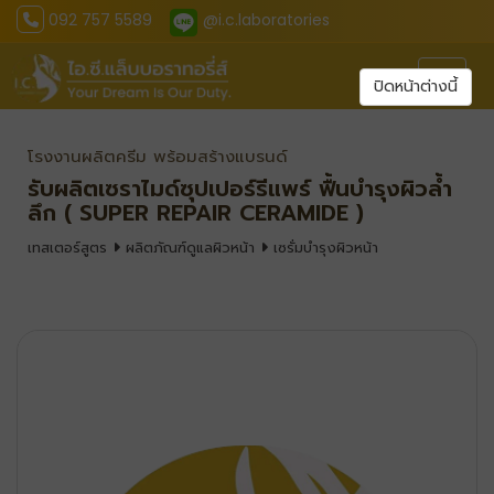
092 757 5589
@i.c.laboratories
Toggl
ปิดหน้าต่างนี้
โรงงานผลิตครีม พร้อมสร้างแบรนด์
รับผลิตเซราไมด์ซุปเปอร์รีแพร์ ฟื้นบำรุงผิวล้ำ
ลึก ( SUPER REPAIR CERAMIDE )
เทสเตอร์สูตร
ผลิตภัณฑ์ดูแลผิวหน้า
เซรั่มบำรุงผิวหน้า