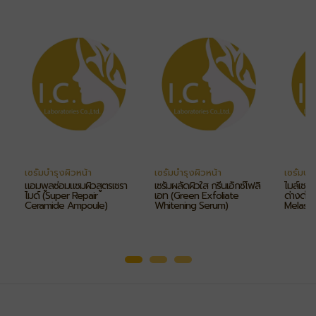
เซรั่มบำรุงผิวหน้า
เซรั่มบำรุงผิวหน้า
เซรั่มบำ
แอมพูลซ่อมแซมผิวสูตรเซรา
เซรั่มผลัดผิวใส กรีนเอ็กซ์โฟลิ
ไมล์เซร่
ไมด์ (Super Repair
เอท (Green Exfoliate
ด่างดำ 
Ceramide Ampoule)
Whitening Serum)
Melasm