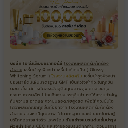
บริษัท ไอ.ซี.แล็บบอราทอรี่ส์
โรงงานผลิตครีม/เครื่อง
สำอาง
เซรั่มบำรุงผิวหน้า เซรั่มไวท์เทนนิ่ง ( Glossy
Whitening Serum )
โรงงานผลิตครีม
เซรั่มบำรุงผิวหน้า
ของเรายึดมั่นในมาตรฐาน GMP เป็นหัวใจสำคัญในทุกขั้น
ตอน ตั้งแต่การคัดสรรวัตถุดิบคุณภาพสูง การควบคุม
กระบวนการผลิต ไปจนถึงการบรรจุสินค้า เราให้ความสำคัญ
กับความสะอาดและความปลอดภัยสูงสุด เพื่อให้คุณมั่นใจ
ได้ว่าผลิตภัณฑ์ทุกชิ้นที่ออกจาก โรงงานผลิตครีม/เครื่อง
สำอาง ของเรามีคุณภาพ ได้มาตรฐาน และปลอดภัยต่อผู้
บริโภคอย่างแท้จริง เราพร้อม
รับสร้างแบรนด์เซรั่มบำรุง
ผิวหน้า
ให้กับ CEO และเจ้าของแบรนด์ทุกท่าน ด้วยบริการ