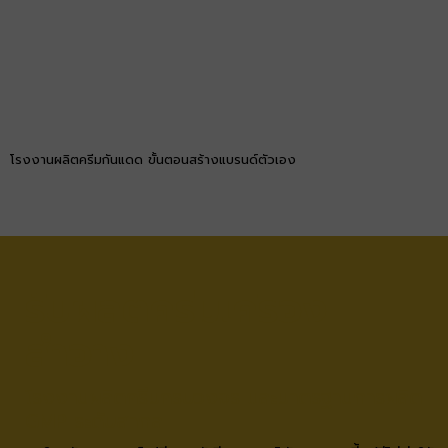
โรงงานผลิตครีมกันแดด ขั้นตอนสร้างแบรนด์ตัวเอง
รับผลิตครีมเครื่อง
สำอาง
โรงงานผลิตครีมครบวงจร และมาตรฐานการผลิต
GMP ระดับสากล