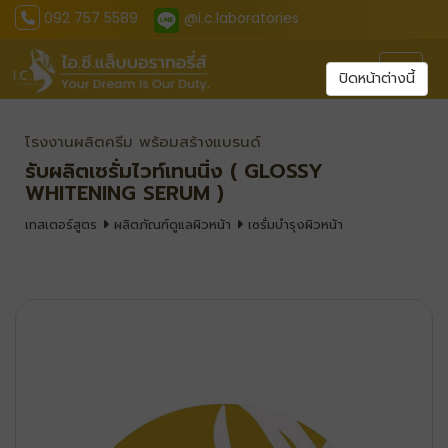
092 757 5589
@i.c.laboratories
Toggl
ปิดหน้าต่างนี้
โรงงานผลิตครีม พร้อมสร้างแบรนด์
รับผลิตเซรั่มไวท์เทนนิ่ง ( GLOSSY
WHITENING SERUM )
เทสเตอร์สูตร
ผลิตภัณฑ์ดูแลผิวหน้า
เซรั่มบำรุงผิวหน้า