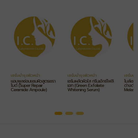
เซรั่มบำรุงผิวหน้า
เซรั่มบำรุงผิวหน้า
เซรั่มบำ
แอมพูลซ่อมแซมผิวสูตรเซรา
เซรั่มผลัดผิวใส กรีนเอ็กซ์โฟลิ
ไมล์เซร่
ไมด์ (Super Repair
เอท (Green Exfoliate
ด่างดำ 
Ceramide Ampoule)
Whitening Serum)
Melasm