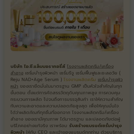
บริษัท ไอ.ซี.แล็บบอราทอรี่ส์
โรงงานผลิตครีม/เครื่อง
สำอาง
เซรั่มบำรุงผิวหน้า เซรั่มรีจู เซรั่มฟื้นฟูและชะลอวัย (
Reju NAD+Age Serum )
โรงงานผลิตครีม
เซรั่มบำรุงผิว
หน้า
ของเรายึดมั่นในมาตรฐาน GMP เป็นหัวใจสำคัญในทุก
ขั้นตอน ตั้งแต่การคัดสรรวัตถุดิบคุณภาพสูง การควบคุม
กระบวนการผลิต ไปจนถึงการบรรจุสินค้า เราให้ความสำคัญ
กับความสะอาดและความปลอดภัยสูงสุด เพื่อให้คุณมั่นใจ
ได้ว่าผลิตภัณฑ์ทุกชิ้นที่ออกจาก โรงงานผลิตครีม/เครื่อง
สำอาง ของเรามีคุณภาพ ได้มาตรฐาน และปลอดภัยต่อผู้
บริโภคอย่างแท้จริง เราพร้อม
รับสร้างแบรนด์เซรั่มบำรุง
ผิวหน้า
ให้กับ CEO และเจ้าของแบรนด์ทุกท่าน ด้วยบริการ