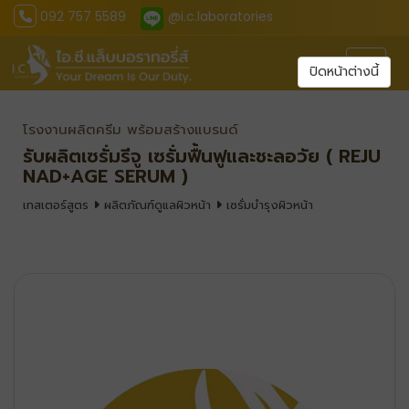
092 757 5589
@i.c.laboratories
Toggl
ปิดหน้าต่างนี้
โรงงานผลิตครีม พร้อมสร้างแบรนด์
รับผลิตเซรั่มรีจู เซรั่มฟื้นฟูและชะลอวัย ( REJU
NAD+AGE SERUM )
เทสเตอร์สูตร
ผลิตภัณฑ์ดูแลผิวหน้า
เซรั่มบำรุงผิวหน้า