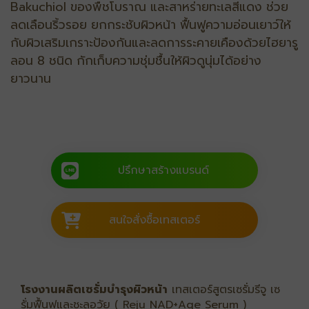
Bakuchiol ของพืชโบราณ และสาหร่ายทะเลสีแดง ช่วย
ลดเลือนริ้วรอย ยกกระชับผิวหน้า ฟื้นฟูความอ่อนเยาว์ให้
กับผิวเสริมเกราะป้องกันและลดการระคายเคืองด้วยไฮยารู
ลอน 8 ชนิด กักเก็บความชุ่มชื้นให้ผิวดูนุ่มได้อย่าง
ยาวนาน
ปรึกษาสร้างแบรนด์
สนใจสั่งซื้อเทสเตอร์
โรงงานผลิตเซรั่มบำรุงผิวหน้า
เทสเตอร์สูตรเซรั่มรีจู เซ
รั่มฟื้นฟูและชะลอวัย ( Reju NAD+Age Serum )