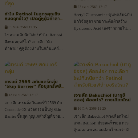
ลับที่ช่วยกระตุ้นการสร้าง
Hyaluronic Acid ให้ผิวอิ่มน้ำ
22 เม.ย. 2569 12:17
นาน
ทำไม Retinol ในสูตรคุณถึง
Acetyl Glucosamine ขุนพลลับฉบับ
หมดฤทธิ์ไว? เปิดคู่หูตัวทำลาย
นักวิจัยสูตร ช่วยกระตุ้นผิวสร้าง
วิตามิน A ที่พบบ่อยที่สุด
05 พ.ค. 2569 12:35
Hyaluronic Acid เองจากภายใน
ไขความลับนักวิจัย! ทำไม Retinol
ล็อกความฉ่ำน้ำยาวนาน พร้อม
ถึงหมดฤทธิ์ไว? เจาะลึก "ตัว
ผลัดเซลล์ผิวอ่อนโยน นวัตกรรม
ทำลาย" คู่หูต้องห้ามในสกินแคร์
เพื่อผิวอิ่มฟูกระจ่างใสที่แท้จริง
พร้อมนวัตกรรมปกป้องวิตามินเอให้
เสถียรและเห็นผลจริง
เทรนด์ 2569 สกินแคร์กลุ่ม
"Skin Barrier" คือขุมทรัพย์
ใหม่ที่พลาดไม่ได้!
เจาะลึก Bakuchiol (บากูชิ
13 เม.ย. 2569 12:17
ออล) คืออะไร? ทางเลือกใหม่ที่
เจาะลึกเทรนด์สกินแคร์ปี 2569 กับ
เหนือกว่า Retinol สำหรับผิว
แพ้ง่ายจริงไหม?
16 มี.ค. 2569 11:25
Ceramide 6X นวัตกรรมฟื้นฟู Skin
Barrier ขั้นสุด กุญแจสำคัญที่ช่วยกู้
เจาะลึก Bakuchiol ทางเลือกใหม่
ผิวพังให้กลับมาแข็งแรงในยุค Post-
แทน Retinol! ช่วยลดริ้วรอย กระ
COVID
ตุ้นคอลลาเจน แต่อ่อนโยนกว่า ผิว
แพ้ง่ายใช้ได้จริงไหม? อ่าน