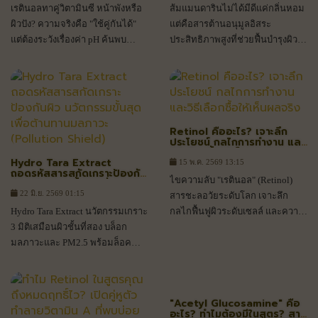
เรตินอลทาคู่วิตามินซี หน้าพังหรือ
ส้มแมนดารินไม่ได้มีดีแค่กลิ่นหอม
ผิวปัง? ความจริงคือ "ใช้คู่กันได้"
แต่คือสารต้านอนุมูลอิสระ
แต่ต้องระวังเรื่องค่า pH ค้นพบ
ประสิทธิภาพสูงที่ช่วยฟื้นบำรุงผิว
เทคนิคจับคู่สกินแคร์ให้ผิวสวย
พร้อมยกระดับแบรนด์สกินแคร์ให้
อย่างปลอดภัยที่นี่
พรีเมียมและสร้างยอดขายได้จริง
Retinol คืออะไร? เจาะลึก
ประโยชน์ กลไกการทำงาน และ
วิธีเลือกซื้อให้เห็นผลจริง
Hydro Tara Extract
15 พ.ค. 2569 13:15
ถอดรหัสสารสกัดเกราะป้องกัน
ไขความลับ "เรตินอล" (Retinol)
ผิว นวัตกรรมขั้นสุดเพื่อ
ต้านทานมลภาวะ (Pollution
22 มิ.ย. 2569 01:15
สารชะลอวัยระดับโลก เจาะลึก
Shield)
Hydro Tara Extract นวัตกรรมเกราะ
กลไกฟื้นฟูผิวระดับเซลล์ และความ
3 มิติเสมือนผิวชั้นที่สอง บล็อก
ท้าทายในการพัฒนาสูตรจาก
มลภาวะและ PM2.5 พร้อมล็อค
ประสบการณ์ 20 ปีในห้องแล็บ
ความชุ่มชื้น ปกป้องผิวเสื่อมสภาพ
ก่อนวัยล้ำลึกระดับเซลล์
"Acetyl Glucosamine" คือ
อะไร? ทำไมต้องมีในสูตร? สาร