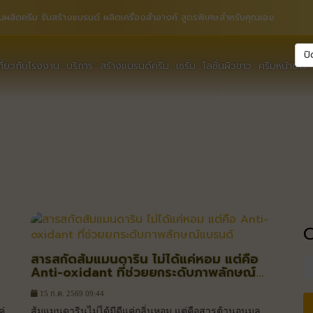
นผลิตครีม รับสร้างแบรนด์ ผลิตเครื่องสำอางค์ สูตรพิเศษสำหรับคุณเอง
ปิ
กี่ยวกับโรงงาน
บริการ
สร้างแบรนด์ครีม
เซรั่ม
โลชั่นผิวขาว
ครีมหน้าขาว
สารสกัดส้มแมนดาริน ไม่ได้แค่หอม แต่คือ
Anti-oxidant ที่ช่วยยกระดับภาพลักษณ์
แบรนด์
15 ก.ค. 2569 09:44
ู่
ส้มแมนดารินไม่ได้มีดีแค่กลิ่นหอม แต่คือสารต้านอนุมูล