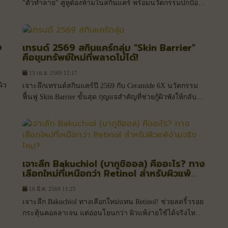
"ตัวทำลาย" คู่หูต้องห้ามในสกินแคร์ พร้อมนวัตกรรมปกป้อง
วิตามินเอให้เสถียรและเห็นผลจริง
ง
เทรนด์ 2569 สกินแคร์กลุ่ม "Skin Barrier"
คือขุมทรัพย์ใหม่ที่พลาดไม่ได้!
13 เม.ย. 2569 12:17
ผิว
เจาะลึกเทรนด์สกินแคร์ปี 2569 กับ Ceramide 6X นวัตกรรม
ฟื้นฟู Skin Barrier ขั้นสุด กุญแจสำคัญที่ช่วยกู้ผิวพังให้กลับมา
ูก
แข็งแรงในยุค Post-COVID
เจาะลึก Bakuchiol (บากูชิออล) คืออะไร? ทาง
เลือกใหม่ที่เหนือกว่า Retinol สำหรับผิวแพ้
ง่ายจริงไหม?
16 มี.ค. 2569 11:25
เจาะลึก Bakuchiol ทางเลือกใหม่แทน Retinol! ช่วยลดริ้วรอย
กระตุ้นคอลลาเจน แต่อ่อนโยนกว่า ผิวแพ้ง่ายใช้ได้จริงไหม?
อ่านวิเคราะห์จากผู้เชี่ยวชาญที่นี่