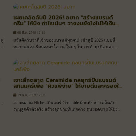
เผยเคล็ดลับปี 2026! อยาก "สร้างแบรนด์
ครีม" ให้ปัง กำไรเน้นๆ วางงบยังไงไม่ให้เงิน
จม?
08 มี.ค. 2569 13:19
ฟู
สวัสดีครับว่าที่เจ้าของแบรนด์ทุกคน! เข้าสู่ปี 2026 แบบนี้
หลายคนคงเริ่มมองหาโอกาสใหม่ๆ ในการทำธุรกิจ และ
คำถามยอดฮิตที่ผมเจอทุกวันเลยก็คือ "อยากเริ่มต้นสร้าง
แบรนด์ครีมตอนนี้ยังทันไหม?" หรือ "มีงบก้อนหนึ่ง จะแบ่งยัง
ไงดีไม่ให้เจ๊ง?"
B
เจาะลึกตลาด Ceramide กลยุทธ์ปั้นแบรนด์
สกินแคร์เพื่อ "ผิวแพ้ง่าย" ให้ขายดีและครองใจ
ลูกค้า
19 ก.พ. 2569 17:00
เจาะตลาด Niche สกินแคร์ Ceramide ผิวแพ้ง่าย! เคล็ดลับ
ระบุลูกค้าตัวจริง สร้างจุดขายที่แตกต่าง ดันยอดขายให้ปัง
ด้วยกลยุทธ์ฉบับผู้เชี่ยวชาญ