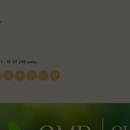
ย:
 1 - 15 Of 245 units
5
6
7
...
17