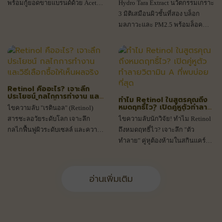
พร้อมกู้ยอดขายแบรนด์ด้วย Acetyl
Hydro Tara Extract นวัตกรรมเกราะ
ต้านทานมลภาวะ (Pollution
Shield)
Glucosamine ตัวช่วยเติมน้ำให้ผิว
3 มิติเสมือนผิวชั้นที่สอง บล็อก
อย่างยั่งยืน
มลภาวะและ PM2.5 พร้อมล็อค
ความชุ่มชื้น ปกป้องผิวเสื่อมสภาพ
ก่อนวัยล้ำลึกระดับเซลล์
Retinol คืออะไร? เจาะลึก
ประโยชน์ กลไกการทำงาน และ
ทำไม Retinol ในสูตรคุณถึง
วิธีเลือกซื้อให้เห็นผลจริง
หมดฤทธิ์ไว? เปิดคู่หูตัวทำลาย
ไขความลับ "เรตินอล" (Retinol)
วิตามิน A ที่พบบ่อยที่สุด
สารชะลอวัยระดับโลก เจาะลึก
ไขความลับนักวิจัย! ทำไม Retinol
กลไกฟื้นฟูผิวระดับเซลล์ และความ
ถึงหมดฤทธิ์ไว? เจาะลึก "ตัว
ท้าทายในการพัฒนาสูตรจาก
ทำลาย" คู่หูต้องห้ามในสกินแคร์
ประสบการณ์ 20 ปีในห้องแล็บ
พร้อมนวัตกรรมปกป้องวิตามินเอให้
เสถียรและเห็นผลจริง
อ่านเพิ่มเติม