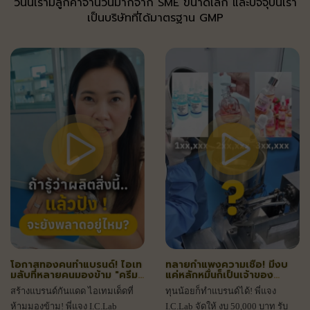
วันนี้เรามีลูกค้าจำนวนมากจาก SME ขนาดเล็ก และปัจจุบันเรา
เป็นบริษัทที่ได้มาตรฐาน GMP
โอกาสทองคนทำแบรนด์! ไอเท
ทลายกำแพงความเชื่อ! มีงบ
มลับที่หลายคนมองข้าม "ครีม
แค่หลักหมื่นก็เป็นเจ้าของ
กันแดด" 2 in 1 บำรุงพร้อม
แบรนด์กับ I.C.Lab ได้
สร้างแบรนด์กันแดด ไอเทมเด็ดที่
ทุนน้อยก็ทำแบรนด์ได้! พี่แจง
ปกป้อง
ห้ามมองข้าม! พี่แจง I.C.Lab
I.C.Lab จัดให้ งบ 50,000 บาท รับ