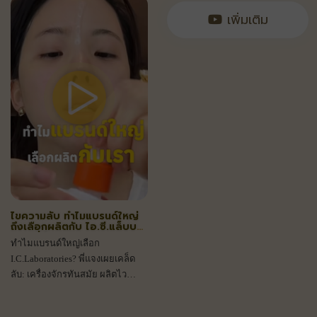
เพิ่มเติม
ไขความลับ ทำไมแบรนด์ใหญ่
ถึงเลือกผลิตกับ ไอ.ซี.แล็บบอ
ราทอรี่ส์
ทำไมแบรนด์ใหญ่เลือก
I.C.Laboratories? พี่แจงเผยเคล็ด
ลับ: เครื่องจักรทันสมัย ผลิตไว
10,000 ชิ้น/วัน ได้มาตรฐานเป๊ะ ทัน
ทุกกระแส เริ่มต้นแบรนด์ที่นี่!