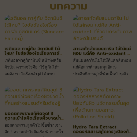
บทความ
เรตินอล ทาคู่กับ วิตามินซี ได้
สารสกัดส้มแมนดาริน ไม่ได้แค่
ไหม? ไขข้อข้องใจเรื่องการจับ
หอม แต่คือ Anti-oxidant ที่
คู่สกินแคร์ (Skincare
ช่วยยกระดับภาพลักษณ์
เรตินอลทาคู่วิตามินซี หน้าพังหรือ
ส้มแมนดารินไม่ได้มีดีแค่กลิ่นหอม
Pairing)
แบรนด์
ผิวปัง? ความจริงคือ "ใช้คู่กันได้"
แต่คือสารต้านอนุมูลอิสระ
แต่ต้องระวังเรื่องค่า pH ค้นพบ
ประสิทธิภาพสูงที่ช่วยฟื้นบำรุงผิว
เทคนิคจับคู่สกินแคร์ให้ผิวสวย
พร้อมยกระดับแบรนด์สกินแคร์ให้
อย่างปลอดภัยที่นี่
พรีเมียมและสร้างยอดขายได้จริง
ยอดตกเพราะแก้ผิดจุด! 3
ความเข้าใจผิดเรื่องผิวขาดน้ำ
ที่คนสร้างแบรนด์ครีมต้องรู้
ยอดตกเพราะลูกค้าไม่ซื้อซ้ำ? เจาะ
Hydro Tara Extract
ถอดรหัสสารสกัดเกราะป้องกัน
ลึก 3 ความเข้าใจผิดเรื่องผิวขาดน้ำ
ผิว นวัตกรรมขั้นสุดเพื่อ