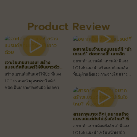
Product Review
อยากเป็นเจ้าของแบรนด์ที่ "นำ
เทรนด์" ต้องทางนี้! เจาะลึก
สูตรครีมดราก้อนบลัดแห่ง
อยากทำแบรนด์นำเทรนด์? พี่แจง
เจาะไอเทมมาแรง! สร้าง
อนาคต
แบรนด์สกินแคร์ให้ยืนยาวด้วย
I.C.Lab แนะนำครีมดราก้อนบลัด
"เซราไมด์ 6 ชนิด" สูตร
สร้างแบรนด์สกินแคร์ให้ปัง! พี่แจง
ฟื้นฟูผิวแข็งแรง กระจ่างใส สร้าง
เอกสิทธิ์จาก I.C.Lab
I.C.Lab แนะนำสูตรเซราไมด์ 6
ภาพลักษณ์แบรนด์พรีเมียมในระยะ
ชนิด ฟื้นเกราะป้องกันผิว ล็อคความ
ยาว ทักเลย!
ชุ่มชื้นยาวนาน ทักรับเทสเตอร์
ราคาพิเศษคลิกเลยค่ะ
สารภาพมาซะดีๆ! อยากสร้าง
แบรนด์แต่ยังไม่เริ่มใช่ไหม? พี่
แจงจัด "สูตรเซรั่มหน้าเงา ผิว
อยากทำแบรนด์แต่ยังลังเล? พี่แจง
ฉ่ำวาว" มาให้แล้วค่ะ!
I.C.Lab แนะนำเซรั่มหน้าเงาผิว