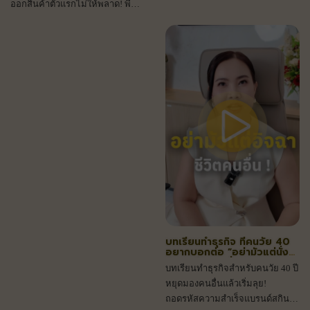
ออกสินค้าตัวแรกไม่ให้พลาด! พี่
แจง I.C.Lab แนะนำ Glossy Glowy
Serum รวมสารสกัด Encap และ
PDRN แซลมอนสุดฮิต ปรึกษาเรา
ก่อนเริ่มสร้างแบรนด์เลยค่ะ
บทเรียนทำธุรกิจ ที่คนวัย 40
อยากบอกต่อ ”อย่ามัวแต่นั่ง
อิจฉา ชีวิตคนอื่น"
บทเรียนทำธุรกิจสำหรับคนวัย 40 ปี
หยุดมองคนอื่นแล้วเริ่มลุย!
ถอดรหัสความสำเร็จแบรนด์สกิน