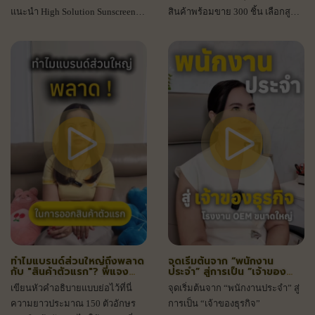
แนะนำ High Solution Sunscreen
สินค้าพร้อมขาย 300 ชิ้น เลือกสูตร
2in1 เป็นทั้งเดย์ครีม SPF60 กันน้ำ
และออกแบบกล่องได้เอง เริ่มต้น
กันแสงสีฟ้า ทักเลย!
เป็นเจ้าของแบรนด์ทักเลย!
ทำไมแบรนด์ส่วนใหญ่ถึงพลาด
จุดเริ่มต้นจาก “พนักงาน
กับ "สินค้าตัวแรก"? พี่แจง
ประจำ” สู่การเป็น “เจ้าของ
I.C.Lab มีคำตอบ พร้อมป้าย
ธุรกิจ”
เขียนหัวคำอธิบายแบบย่อไว้ที่นี่
จุดเริ่มต้นจาก “พนักงานประจำ” สู่
ยาสูตรเซรั่มกันตาย!
ความยาวประมาณ 150 ตัวอักษร
การเป็น “เจ้าของธุรกิจ”