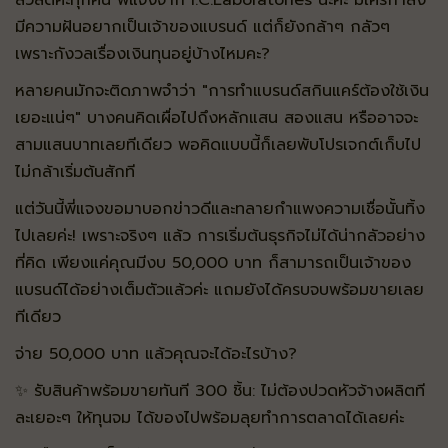
สวัสดีค่ะทุกคน พี่แจงจาก I.C.Laboratories นะคะ มีใครกำลัง
มีความฝันอยากเป็นเจ้าของแบรนด์ แต่ก็ยังกล้าๆ กลัวๆ
เพราะกังวลเรื่องเงินทุนอยู่บ้างไหมคะ?
หลายคนมักจะติดภาพจำว่า "การทำแบรนด์สกินแคร์ต้องใช้เงิน
เยอะแน่ๆ" บางคนคิดเผื่อไปถึงหลักแสน สองแสน หรืออาจจะ
สามแสนบาทเลยทีเดียว พอคิดแบบนี้ก็เลยพับโปรเจกต์เก็บไป
ไม่กล้าเริ่มต้นสักที
แต่วันนี้พี่แจงขอมาบอกข่าวดีและทลายกำแพงความเชื่อนั้นทิ้ง
ไปเลยค่ะ! เพราะจริงๆ แล้ว การเริ่มต้นธุรกิจไม่ได้น่ากลัวอย่าง
ที่คิด เพียงแค่คุณมีงบ 50,000 บาท ก็สามารถเป็นเจ้าของ
แบรนด์ได้อย่างเต็มตัวแล้วค่ะ แถมยังได้ครบจบพร้อมขายเลย
ทีเดียว
จ่าย 50,000 บาท แล้วคุณจะได้อะไรบ้าง?
✨ รับสินค้าพร้อมขายทันที 300 ชิ้น: ไม่ต้องปวดหัวจ้างผลิตที
ละเยอะๆ ให้ทุนจม ได้ของไปพร้อมลุยทำการตลาดได้เลยค่ะ