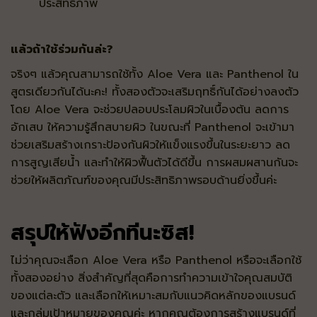
ประสิทธิภาพ
แล้วถ้าใช้ร่วมกันล่ะ?
จริงๆ แล้วคุณสามารถใช้ทั้ง Aloe Vera และ Panthenol ใน
สูตรเดียวกันได้นะคะ! ทั้งสองตัวจะเสริมฤทธิ์กันได้อย่างลงตัว
โดย Aloe Vera จะช่วยปลอบประโลมผิวในเบื้องต้น ลดการ
อักเสบ ให้ความรู้สึกสบายผิว ในขณะที่ Panthenol จะเข้ามา
ช่วยเสริมสร้างเกราะป้องกันผิวให้แข็งแรงขึ้นในระยะยาว ลด
การสูญเสียน้ำ และทำให้ผิวฟื้นตัวได้ดีขึ้น การผสมผสานกันจะ
ช่วยให้ผลิตภัณฑ์ของคุณมีประสิทธิภาพรอบด้านยิ่งขึ้นค่ะ
สรุปให้ฟังอีกทีนะซิส!
ไม่ว่าคุณจะเลือก Aloe Vera หรือ Panthenol หรือจะเลือกใช้
ทั้งสองอย่าง สิ่งสำคัญที่สุดคือการทำความเข้าใจคุณสมบัติ
ของแต่ละตัว และเลือกให้เหมาะสมกับแนวคิดหลักของแบรนด์
และกลุ่มเป้าหมายของคุณค่ะ หากคุณต้องการสร้างแบรนด์ที่