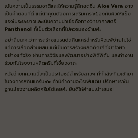
เน้นความเป็นธรรมชาติและให้ความรู้สึกสดชื่น
Aloe Vera
อาจ
เป็นคำตอบที่ดี แต่ถ้าคุณต้องการเสริมเกราะป้องกันผิวให้แข็ง
แรงในระยะยาวและเน้นความน่าเชื่อถือทางวิทยาศาสตร์
Panthenol
ก็เป็นตัวเลือกที่ไม่ควรมองข้ามค่ะ
อย่าลืมนะคะว่าการสร้างแบรนด์สกินแคร์สำหรับผิวแพ้ง่ายไม่ใช่
แค่การเลือกส่วนผสม แต่เป็นการสร้างผลิตภัณฑ์ที่เข้าใจผิว
อย่างแท้จริง ผ่านการวิจัยและพัฒนาอย่างพิถีพิถัน และทำงาน
ร่วมกับโรงงานผลิตครีมที่เชี่ยวชาญ
หวังว่าบทความนี้จะเป็นประโยชน์สำหรับสาวๆ ที่กำลังก้าวเข้ามา
ในวงการสกินแคร์นะคะ ถ้ามีคำถามอะไรเพิ่มเติม ปรึกษาเราใน
ฐานะโรงงานผลิตครีมได้เลยค่ะ ยินดีให้คำแนะนำเสมอ!