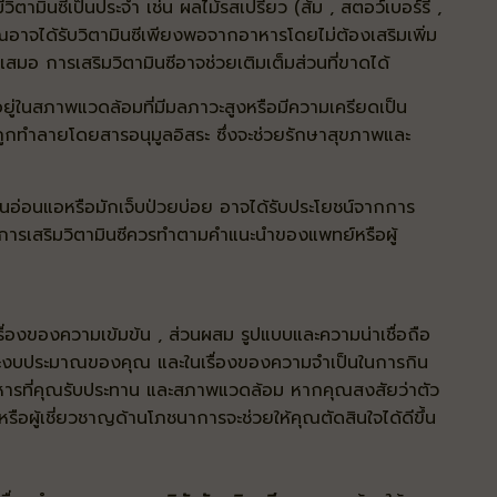
ตามินซีเป็นประจำ เช่น ผลไม้รสเปรี้ยว (ส้ม , สตอว์เบอร์รี่ ,
) คุณอาจได้รับวิตามินซีเพียงพอจากอาหารโดยไม่ต้องเสริมเพิ่ม
ำเสมอ การเสริมวิตามินซีอาจช่วยเติมเต็มส่วนที่ขาดได้
่ในสภาพแวดล้อมที่มีมลภาวะสูงหรือมีความเครียดเป็น
ูกทำลายโดยสารอนุมูลอิสระ ซึ่งจะช่วยรักษาสุขภาพและ
มกันอ่อนแอหรือมักเจ็บป่วยบ่อย อาจได้รับประโยชน์จากการ
น แต่การเสริมวิตามินซีควรทำตามคำแนะนำของแพทย์หรือผู้
รื่องของความเข้มข้น , ส่วนผสม รูปแบบและความน่าเชื่อถือ
และงบประมาณของคุณ และในเรื่องของความจำเป็นในการกิน
, อาหารที่คุณรับประทาน และสภาพแวดล้อม หากคุณสงสัยว่าตัว
รือผู้เชี่ยวชาญด้านโภชนาการจะช่วยให้คุณตัดสินใจได้ดีขึ้น