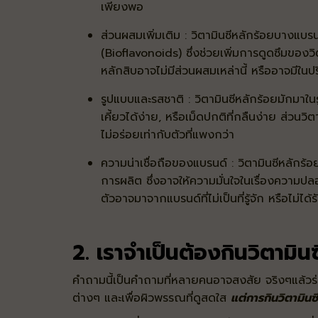
เพียงพอ
ส่วนผสมเพิ่มเติม : วิตามินซีหลักร้อยบางแบร
(Bioflavonoids) ซึ่งช่วยเพิ่มการดูดซึมของวิต
หลักสิบอาจไม่มีส่วนผสมเหล่านี้ หรืออาจมีใน
รูปแบบและรสชาติ : วิตามินซีหลักร้อยมักมาในรูป
เคี้ยวได้ง่าย, หรือเม็ดปกติที่กลืนง่าย ส่วนว
ไม่อร่อยเท่ากับตัวที่แพงกว่า
ความน่าเชื่อถือของแบรนด์ : วิตามินซีหลักร้อ
การผลิต ซึ่งอาจให้ความมั่นใจในเรื่องความป
ตัวอาจมาจากแบรนด์ที่ไม่เป็นที่รู้จัก หรือไม่ไ
2. เราจำเป็นต้องกินวิตามินซ
คำถามนี้เป็นคำถามที่หลายคนอาจสงสัย จริงๆแล้วร
ต่างๆ และเพื่อผิวพรรณที่ดูสดใส
แต่การกินวิตามินซีเ