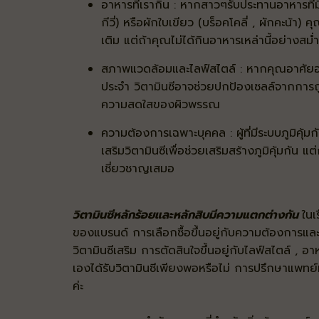
อาหารที่เรากิน : หากสาวๆรับประทานอาหารที่มีวิ
กีวี่) หรือผักใบเขียว (บร็อคโคลี่ , ผักคะน้า
เติม แต่ถ้าคุณไม่ได้กินอาหารเหล่านี้อย่างสม่
สภาพแวดล้อมและไลฟ์สไตล์ : หากคุณอาศัยอยู
ประจำ วิตามินซีอาจช่วยปกป้องเซลล์จากการถ
ความสดใสของผิวพรรณ
ความต้องการเฉพาะบุคคล : ผู้ที่มีระบบภูมิคุ้
เสริมวิตามินซีเพื่อช่วยเสริมสร้างภูมิคุ้มกั
เชี่ยวชาญเสมอ
วิตามินซีหลักร้อยและหลักสิบมีความแตกต่างกัน
ในเ
ของแบรนด์ การเลือกซื้อขึ้นอยู่กับความต้องการ
วิตามินซีเสริม การตัดสินใจขึ้นอยู่กับไลฟ์สไตล์ 
เองได้รับวิตามินซีเพียงพอหรือไม่ การปรึกษาแพทย์ห
ค่ะ