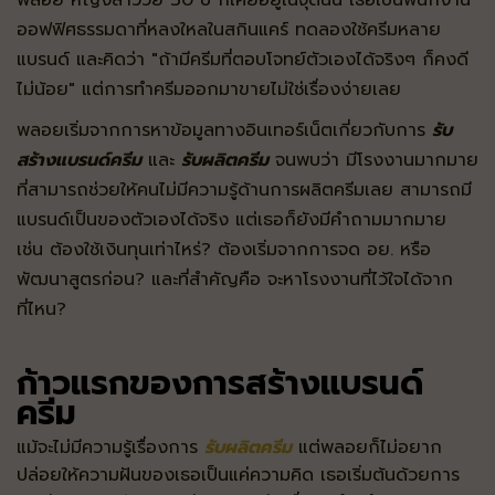
พลอย หญิงสาววัย 30 ปี ก็เคยอยู่ในจุดนั้น เธอเป็นพนักงาน
ออฟฟิศธรรมดาที่หลงใหลในสกินแคร์ ทดลองใช้ครีมหลาย
แบรนด์ และคิดว่า "ถ้ามีครีมที่ตอบโจทย์ตัวเองได้จริงๆ ก็คงดี
ไม่น้อย" แต่การทำครีมออกมาขายไม่ใช่เรื่องง่ายเลย
พลอยเริ่มจากการหาข้อมูลทางอินเทอร์เน็ตเกี่ยวกับการ
รับ
สร้างแบรนด์ครีม
และ
รับผลิตครีม
จนพบว่า มีโรงงานมากมาย
ที่สามารถช่วยให้คนไม่มีความรู้ด้านการผลิตครีมเลย สามารถมี
แบรนด์เป็นของตัวเองได้จริง แต่เธอก็ยังมีคำถามมากมาย
เช่น ต้องใช้เงินทุนเท่าไหร่? ต้องเริ่มจากการจด อย. หรือ
พัฒนาสูตรก่อน? และที่สำคัญคือ จะหาโรงงานที่ไว้ใจได้จาก
ที่ไหน?
ก้าวแรกของการสร้างแบรนด์
ครีม
แม้จะไม่มีความรู้เรื่องการ
รับผลิตครีม
แต่พลอยก็ไม่อยาก
ปล่อยให้ความฝันของเธอเป็นแค่ความคิด เธอเริ่มต้นด้วยการ