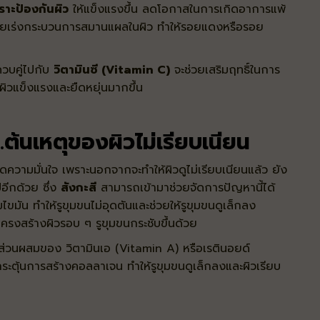
ราะป้องกันผิว
ให้แข็งแรงขึ้น ลดโอกาสในการเกิดอาการแพ้
่วยเร่งกระบวนการสมานแผลในผิว ทำให้รอยแดงหรือรอย
ควบคู่ไปกับ
วิตามินซี (Vitamin C)
จะช่วยเสริมฤทธิ์ในการ
ผิวแข็งแรงและยืดหยุ่นมากขึ้น
..ต้นเหตุของผิวไม่เรียบเนียน
ดความมั่นใจ เพราะนอกจากจะทำให้ผิวดูไม่เรียบเนียนแล้ว ยัง
ปอีกด้วย ซึ่ง
สังกะสี
สามารถเข้ามาช่วยจัดการปัญหานี้ได้
ขมัน ทำให้รูขุมขนไม่อุดตันและช่วยให้รูขุมขนดูเล็กลง
้โครงสร้างผิวรอบ ๆ รูขุมขนกระชับขึ้นด้วย
่มีส่วนผสมของ
วิตามินเอ (Vitamin A) หรือเรตินอยด์
ระตุ้นการสร้างคอลลาเจน ทำให้รูขุมขนดูเล็กลงและผิวเรียบ