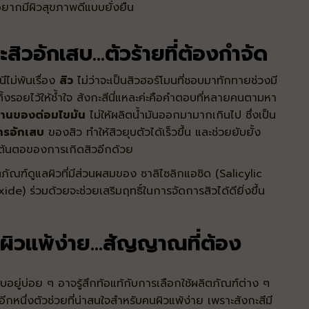
่อยากมีผิวสุขภาพดีแบบยั่งยืน
สิวอักเสบ...ตัวร้ายที่ต้องกำจัด
ไม่พ้นเรื่อง
สิว
ไม่ว่าจะเป็นสิวฮอร์โมนที่ชอบมาทักทายช่วงมี
ิ้งรอยไว้ให้ช้ำใจ สังกะสีนี่แหละค่ะคือคำตอบที่หลายคนตามหา
านของต่อมไขมัน
ไม่ให้ผลิตน้ำมันออกมามากเกินไป ซึ่งเป็น
รอักเสบ
ของสิว ทำให้สิวยุบตัวได้เร็วขึ้น และช่วยยับยั้ง
็นต้นตอของการเกิดสิวอีกด้วย
ภัณฑ์ดูแลผิวที่มีส่วนผสมของ
ซาลิไซลิกแอซิด (Salicylic
xide)
ร่วมด้วยจะช่วยเสริมฤทธิ์ในการจัดการสิวได้ดียิ่งขึ้น
ะผิวแพ้ง่าย...สัญญาณที่ต้อง
บอยู่บ่อย ๆ อาจรู้สึกท้อแท้กับการเลือกใช้ผลิตภัณฑ์ต่าง ๆ
อีกหนึ่งตัวช่วยที่น่าสนใจสำหรับคนผิวแพ้ง่าย เพราะสังกะสีมี