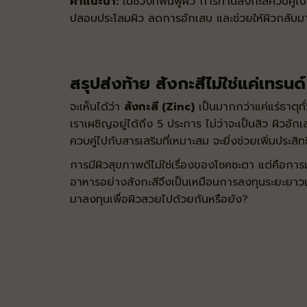
คำแนะนำ:
ในช่วงที่ฟื้นฟูผิว การทานสังกะสีควบคู่ไ
ปลอบประโลมผิว ลดการอักเสบ และช่วยให้ผิวกลับมาแ
สรุปส่งท้าย สังกะสีไม่ใช่แค่เทรนด์
จะเห็นได้ว่า
สังกะสี (Zinc)
เป็นมากกว่าแค่แร่ธาตุทั
เราเผชิญอยู่ได้ถึง 5 ประการ ไม่ว่าจะเป็นสิว ผิวอัก
ควบคู่ไปกับสารเสริมที่เหมาะสม จะยิ่งช่วยเพิ่มประสิท
การมีผิวสุขภาพดีไม่ใช่เรื่องของโชคชะตา แต่คือกา
อาหารอย่างสังกะสีจึงเป็นเหมือนการลงทุนระยะยาวเพื
มาลงทุนเพื่อผิวสวยไปด้วยกันหรือยัง?