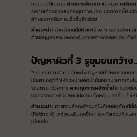
คุณสมบัติในการ
ต้านการอักเสบ
และช่วย
เสริมเก
ระคายเคืองจากสิ่งกระตุ้นภายนอก นอกจากนี้ยังช
อักเสบจากสิวหายเร็วขึ้นอีกด้วย
คำแนะนำ:
สำหรับคนที่มีผิวแพ้ง่าย การทานสังกะสี
ต้านอนุมูลอิสระและกระตุ้นการสร้างคอลลาเจน ทำให้
ปัญหาผิวที่ 3 รูขุมขนกว้าง.
"รูขุมขนกว้าง" เป็นอีกหนึ่งปัญหาที่ทำให้หลายคนขา
เป็นสาเหตุที่ทำให้ผิวหน้าผลิตน้ำมันออกมามากเกินไ
โดยตรง ด้วยการ
ควบคุมการผลิตน้ำมัน
ของต่อมไ
นอกจากนี้ยังช่วยให้ผิวมีความยืดหยุ่นมากขึ้น ทำให
คำแนะนำ:
การทานสังกะสีควบคู่ไปกับผลิตภัณฑ์ที
(Retinoid)
จะช่วยเสริมฤทธิ์ในการผลัดเซลล์ผิวและก
เนียนขึ้น