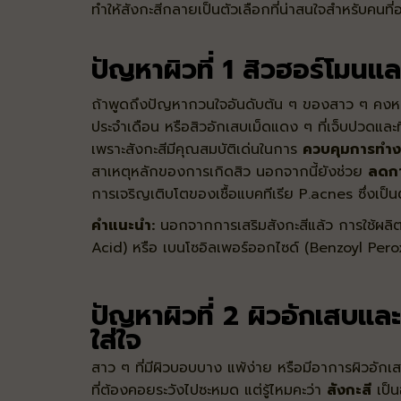
ทำให้สังกะสีกลายเป็นตัวเลือกที่น่าสนใจสำหรับคนที
ปัญหาผิวที่ 1 สิวฮอร์โมนและ
ถ้าพูดถึงปัญหากวนใจอันดับต้น ๆ ของสาว ๆ คงหนี
ประจำเดือน หรือสิวอักเสบเม็ดแดง ๆ ที่เจ็บปวดและท
เพราะสังกะสีมีคุณสมบัติเด่นในการ
ควบคุมการทำง
สาเหตุหลักของการเกิดสิว นอกจากนี้ยังช่วย
ลดกา
การเจริญเติบโตของเชื้อแบคทีเรีย P.acnes ซึ่งเป
คำแนะนำ:
นอกจากการเสริมสังกะสีแล้ว การใช้ผลิต
Acid)
หรือ
เบนโซอิลเพอร์ออกไซด์ (Benzoyl Pero
ปัญหาผิวที่ 2 ผิวอักเสบแล
ใส่ใจ
สาว ๆ ที่มีผิวบอบบาง แพ้ง่าย หรือมีอาการผิวอักเส
ที่ต้องคอยระวังไปซะหมด แต่รู้ไหมคะว่า
สังกะสี
เป็น