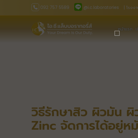
092 757 5589
@i.c.laboratories
| โรงงา
หน้าแรก
เ
วิธีรักษาสิว ผิวมัน ผ
Zinc จัดการได้อยู่หม