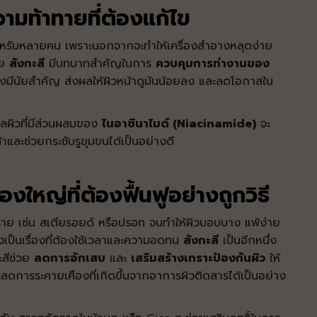
ความท้าทายที่ต้องแก้ไข
งิดสำหรับหลายคน เพราะนอกจากจะทำให้เครื่องสำอางหลุดง่าย
วย
สังกะสี
มีบทบาทสำคัญในการ
ควบคุมการทำงานของ
งมีนัยสำคัญ ส่งผลให้ผิวหน้าดูมันน้อยลง และลดโอกาสใน
ลผิวที่มีส่วนผสมของ
ไนอาซินาไมด์ (Niacinamide)
จะ
และช่วยกระชับรูขุมขนได้เป็นอย่างดี
่องใหญ่ที่ต้องฟื้นฟูอย่างถูกวิธี
ตราย เช่น สเตียรอยด์ หรือปรอท จนทำให้ผิวบอบบาง แพ้ง่าย
งเป็นเรื่องที่ต้องใช้เวลาและความอดทน
สังกะสี
เป็นอีกหนึ่ง
ะสีช่วย
ลดการอักเสบ
และ
เสริมสร้างเกราะป้องกันผิว
ให้
ลดการระคายเคืองที่เกิดขึ้นจากอาการผิวติดสารได้เป็นอย่าง