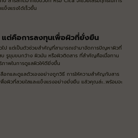
ปกับ
สารสกัดจากใบบัวบก
หรือ
Cica
จะช่วยเสริมฤทธิ์ในการ
ข็งแรงได้เร็วขึ้น
 แต่คือการลงทุนเพื่อผิวที่ยั่งยืน
่วไป แต่เป็นตัวช่วยสำคัญที่สามารถเข้ามาจัดการปัญหาผิวที่
เสบ รูขุมขนกว้าง ผิวมัน หรือผิวติดสาร ที่สำคัญคือเมื่อทาน
ธิภาพในการดูแลผิวให้ดียิ่งขึ้น
รเลือกและดูแลตัวเองอย่างถูกวิธี การให้ความสำคัญกับสาร
่อผิวที่สวยใสและแข็งแรงอย่างยั่งยืน แล้วคุณล่ะ...พร้อมจะ