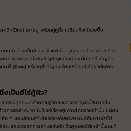
งกะสี (Zinc) เอาอยู่ พร้อมคู่หูที่จะเปลี่ยนผิวให้สวยปิ๊ง
ตก ไม่ว่าจะเป็นสิวบุก ผิวแพ้ง่าย รูขุมขนกว้าง หรือหน้ามัน
วลไป เพราะคุณไม่ได้เผชิญปัญหานี้อยู่คนเดียว ที่สำคัญคือ
ังกะสี (Zinc)
แร่ธาตุสำคัญที่เปรียบเสมือนฮีโร่กู้ผิวที่หลาย
งเป็นฮีโร่กู้ผิว?
ากชวนทุกคนมาทำความรู้จักกับเจ้าแร่ธาตุตัวนี้ให้มากขึ้น
อร่างกายอย่างมาก ไม่ใช่แค่เรื่องสุขภาพโดยรวมเท่านั้น แต่ยัง
ลัก ๆ ของสังกะสีที่เกี่ยวข้องกับผิวพรรณก็คือการเข้าไป
ระ และช่วยลดการอักเสบในผิว ซึ่งคุณสมบัติเหล่านี้แหละที่