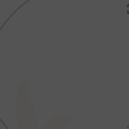
ก
S
ค