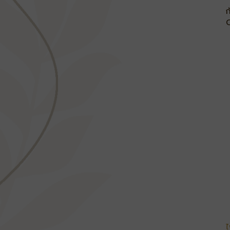
ก
C
ไ