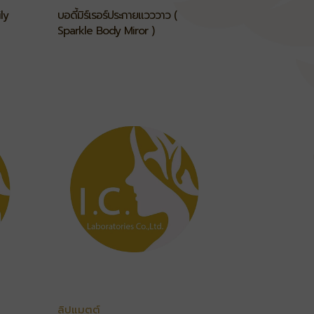
กาย
ly
บอดี้มิร์เรอร์ประกายแวววาว (
Sparkle Body Miror )
ลิปแมตต์