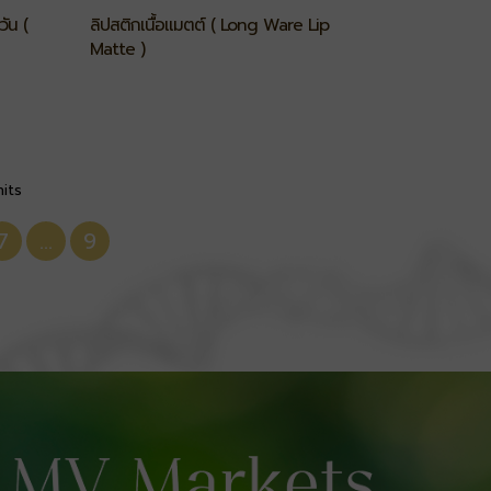
ัน (
ลิปสติกเนื้อแมตต์ ( Long Ware Lip
Matte )
nits
7
...
9