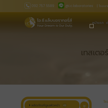
092 757 5589
@i.c.laboratories
| โรงงา
หน้าแรก
เ
เทสเตอร
โร
ผลิตภัณฑ์ดูแลผิวหน้า
49