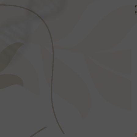
ค
F
ค