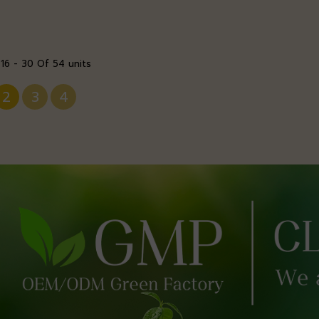
 16 - 30 Of 54 units
2
3
4