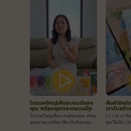
ตลาด นี่คือเรื่องราวที่ I.C. Laboratories
ภูมิใจ
โปรเจคใหญ่เพื่อแบรนด์ของ
สินค้าใหม่
คุณ พร้อมลุยตลาดแบบมือ
เรารับสร้
อาชีพ เริ่มต้นลงทุนเพียงชิ้น
ช่วยคุณให้
โปรเจคใหญ่เพื่อแบรนด์ของคุณ หร้อม
I.C.Lab เรารั
ละ 50 บาท
เคียงข้าง
ลุยตลาดแบบมืออาชีพ เริ่มต้นลงทุน
คุณให้เป็น CE
เพียงชิ้นละ 50 บาท
สถานการณ์