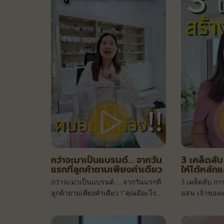
กว่าจะมาเป็นแบรนด์… จากวัน
3 เคล็ดลั
แรกที่ลูกค้าถามเพียงคำเดียว
ให้ได้หลัก
ห้ามพลาด 
กว่าจะมาเป็นแบรนด์… จากวันแรกที่
3 เคล็ดลับ กา
ให้ปัง ยอ
ลูกค้าถามเพียงคำเดียว \"คุณมีอะไร
แสน เจ้าของ
เด็ด ผมอยากลอง\" จนวันนี้ สินค้า
สร้างแบรนด์ใ
กลายเป็นความสำเร็จที่ยืนหยัดใน
ทักมาหาเราสิ