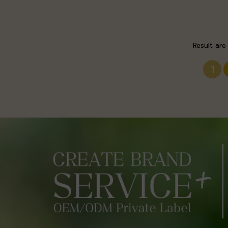
Result are
1