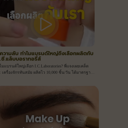
ความลับ ทำไมแบรนด์ใหญ่ถึงเลือกผลิตกับ
.ซี.แล็บบอราทอรี่ส์
มแบรนด์ใหญ่เลือก I.C.Laboratories? พี่แจงเผยเคล็ด
: เครื่องจักรทันสมัย ผลิตไว 10,000 ชิ้น/วัน ได้มาตรฐาน
ะ ทันทุกกระแส เริ่มต้นแบรนด์ที่นี่!
Make Up