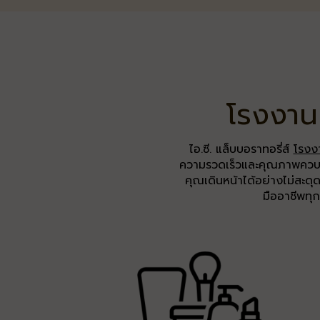
โรงงานผ
ไอ.ซี. แล็บบอราทอรี่ส์
โรงง
ความรวดเร็วและคุณภาพควบคู่ก
คุณเดินหน้าได้อย่างไม่สะดุด
มืออาชีพทุก