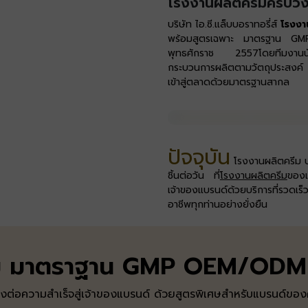
โรงงานผลิตครีมครบวง
บริษัท ไอ.ซี.แล็บบอราทอรี่ส์
โรงงา
พร้อมสูตรเฉพาะ มาตรฐาน GMP ดำ
พุทธศักราช 2557​ โดยทีมงานนัก
กระบวนการผลิตตามวัตถุประสงค์ เ
เข้าสู่ตลาดด้วยมาตรฐานสากล​
ปัจจุบัน
โรงงานผลิตครีม บร
ชิ้นต่อวัน ที่
โรงงานผลิตครีม
ของเ
เจ้าของแบรนด์ด้วยบริการที่รวดเร็
อาชีพทุกท่านอย่างยั่งยืน
ีม มาตราฐาน GMP OEM/ODM 
่งต่อความสำเร็จสู่เจ้าของแบรนด์ ด้วยสูตรพิเศษสำหรับแบรนด์ขอ