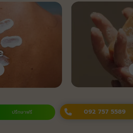
e
092 757 5589
ปรึกษาฟรี