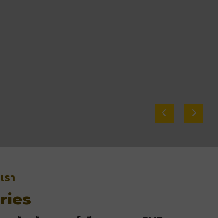
เรา
ries