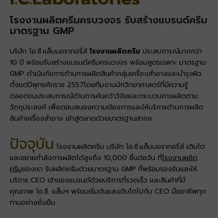
โรงงานผลิตครีมครบวงจร รับสร้างแบรนด์ครีม
มาตรฐาน GMP
บริษัท ไอ.ซี.แล็บบอราทอรี่ส์
โรงงานผลิตครีม
ประสบการณ์มากกว่า
10 ปี พร้อมรับสร้างแบรนด์ครีมครบวงจร พร้อมสูตรเฉพาะ มาตรฐาน
GMP ดำเนินกิจการด้านการผลิตสินค้ากลุ่มเครื่องสำอางและบำรุงผิว
ตั้งแต่ปีพุทธศักราช 2557​ โดยทีมงานนักวิทยาศาสตร์ที่มีความรู้
ตลอดจนประสบการณ์ด้านการค้นคว้าวิจัย​ และกระบวนการผลิตตาม
วัตถุประสงค์ เพื่อตอบสนองความต้องการและให้บริการด้าน​ การผลิต
สินค้าเครื่องสำอาง เข้าสู่ตลาดด้วยมาตรฐานสากล​
ปัจจุบัน
โรงงานผลิตครีม บริษัท ไอ.ซี.แล็บบอราทอรี่ส์ เติบโต
และขยายกำลังการผลิตได้สูงถึง 10,000 ชิ้นต่อวัน ที่
โรงงานผลิต
ครีม
ของเรา รับผลิตครีมด้วยมาตรฐาน GMP ที่พร้อมรองรับและให้
บริการ CEO เจ้าของแบรนด์ด้วยบริการที่รวดเร็ว และสินค้าที่มี
คุณภาพ ไอ.ซี. แล็บฯ พร้อมเริ่มต้นและเติบโตไปกับ CEO มืออาชีพทุก
ท่านอย่างยั่งยืน